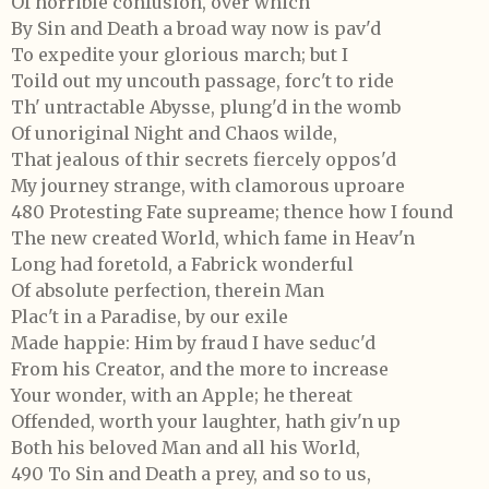
Of horrible confusion, over which
By Sin and Death a broad way now is pav'd
To expedite your glorious march; but I
Toild out my uncouth passage, forc't to ride
Th' untractable Abysse, plung'd in the womb
Of unoriginal Night and Chaos wilde,
That jealous of thir secrets fiercely oppos'd
My journey strange, with clamorous uproare
480 Protesting Fate supreame; thence how I found
The new created World, which fame in Heav'n
Long had foretold, a Fabrick wonderful
Of absolute perfection, therein Man
Plac't in a Paradise, by our exile
Made happie: Him by fraud I have seduc'd
From his Creator, and the more to increase
Your wonder, with an Apple; he thereat
Offended, worth your laughter, hath giv'n up
Both his beloved Man and all his World,
490 To Sin and Death a prey, and so to us,