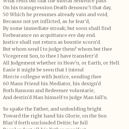
What rests but that the mortal Sentence pass
On his transgression Death denounc't that day,
50 Which he presumes already vain and void,
Because not yet inflicted, as he fear'd,
By some immediate stroak; but soon shall find
Forbearance no acquittance ere day end.
Justice shall not return as bountie scorn'd.
But whom send I to judge them? whom but thee
Vicegerent Son, to thee I have transferr'd
All Judgement whether in Heav'n, or Earth, or Hell.
Easie it might be seen that I intend
Mercie collegue with Justice, sending thee
60 Mans Friend his Mediator, his design'd
Both Ransom and Redeemer voluntarie,
And destin'd Man himself to judge Man fall'n.
So spake the Father, and unfoulding bright
Toward the right hand his Glorie, on the Son
Blaz'd forth unclouded Deitie; he full