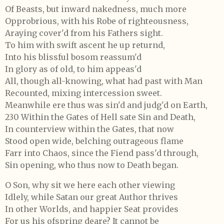
Of Beasts, but inward nakedness, much more
Opprobrious, with his Robe of righteousness,
Araying cover'd from his Fathers sight.
To him with swift ascent he up returnd,
Into his blissful bosom reassum'd
In glory as of old, to him appeas'd
All, though all-knowing, what had past with Man
Recounted, mixing intercession sweet.
Meanwhile ere thus was sin'd and judg'd on Earth,
230 Within the Gates of Hell sate Sin and Death,
In counterview within the Gates, that now
Stood open wide, belching outrageous flame
Farr into Chaos, since the Fiend pass'd through,
Sin opening, who thus now to Death began.
O Son, why sit we here each other viewing
Idlely, while Satan our great Author thrives
In other Worlds, and happier Seat provides
For us his ofspring deare? It cannot be