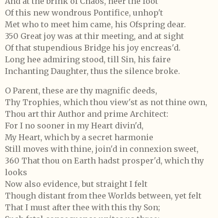
And at the brink of Chaos, neer the foot
Of this new wondrous Pontifice, unhop't
Met who to meet him came, his Ofspring dear.
350 Great joy was at thir meeting, and at sight
Of that stupendious Bridge his joy encreas'd.
Long hee admiring stood, till Sin, his faire
Inchanting Daughter, thus the silence broke.
O Parent, these are thy magnific deeds,
Thy Trophies, which thou view'st as not thine own,
Thou art thir Author and prime Architect:
For I no sooner in my Heart divin'd,
My Heart, which by a secret harmonie
Still moves with thine, join'd in connexion sweet,
360 That thou on Earth hadst prosper'd, which thy
looks
Now also evidence, but straight I felt
Though distant from thee Worlds between, yet felt
That I must after thee with this thy Son;