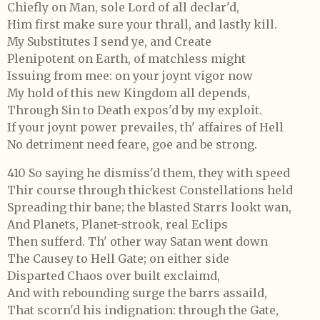
Chiefly on Man, sole Lord of all declar'd,
Him first make sure your thrall, and lastly kill.
My Substitutes I send ye, and Create
Plenipotent on Earth, of matchless might
Issuing from mee: on your joynt vigor now
My hold of this new Kingdom all depends,
Through Sin to Death expos'd by my exploit.
If your joynt power prevailes, th' affaires of Hell
No detriment need feare, goe and be strong.
410 So saying he dismiss'd them, they with speed
Thir course through thickest Constellations held
Spreading thir bane; the blasted Starrs lookt wan,
And Planets, Planet-strook, real Eclips
Then sufferd. Th' other way Satan went down
The Causey to Hell Gate; on either side
Disparted Chaos over built exclaimd,
And with rebounding surge the barrs assaild,
That scorn'd his indignation: through the Gate,