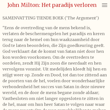
John Milton: Het paradijs verloren
Ga
direct
naar
SAMENVATTING TIENDE BOEK ('The Argument')
de
"Eens de overtreding van de mens bekend is,
hoofdinhoud
verlaten de beschermengelen het paradijs en keren
terug naar de hemel om hun waakzaamheid door
God te laten beoordelen, die Zijn goedkeuring geeft.
God verklaart dat de komst van Satan niet door hen
kon worden voorkomen. Om de overtreders te
oordelen, zendt Hij Zijn zoon die neerdaalt en hen
vervolgens vonnist. Uit medelijden kleedt hij hen en
stijgt weer op. Zonde en Dood, tot dan toe zittend aan
de poorten van de hel, voelen door wonderbaarlijke
verbondenheid het succes van Satan in deze nieuwe
wereld, en de door de mens begane zonde aldaar;
Vastbesloten om niet langer opgesloten te zitten in
de hel, maar om hun heer Satan te volgen naar waar