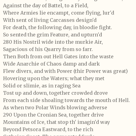
Against the day of Battel, to a Field,
Where Armies lie encampt, come flying, lur'd
With sent of living Carcasses design'd
For death, the following day, in bloodie fight.
So sented the grim Feature, and upturn'd
280 His Nostril wide into the murkie Air,
Sagacious of his Quarry from so farr.
Then Both from out Hell Gates into the waste
Wide Anarchie of Chaos damp and dark
Flew divers, and with Power (thir Power was great)
Hovering upon the Waters; what they met
Solid or slimie, as in raging Sea
Tost up and down, together crowded drove
From each side shoaling towards the mouth of Hell.
As when two Polar Winds blowing adverse
290 Upon the Cronian Sea, together drive
Mountains of Ice, that stop th' imagin'd way
Beyond Petsora Eastward, to the rich