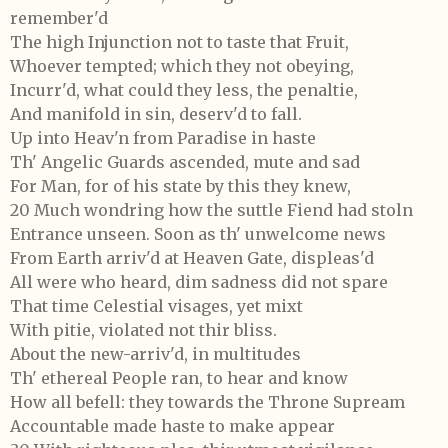
remember'd
The high Injunction not to taste that Fruit,
Whoever tempted; which they not obeying,
Incurr'd, what could they less, the penaltie,
And manifold in sin, deserv'd to fall.
Up into Heav'n from Paradise in haste
Th' Angelic Guards ascended, mute and sad
For Man, for of his state by this they knew,
20 Much wondring how the suttle Fiend had stoln
Entrance unseen. Soon as th' unwelcome news
From Earth arriv'd at Heaven Gate, displeas'd
All were who heard, dim sadness did not spare
That time Celestial visages, yet mixt
With pitie, violated not thir bliss.
About the new-arriv'd, in multitudes
Th' ethereal People ran, to hear and know
How all befell: they towards the Throne Supream
Accountable made haste to make appear