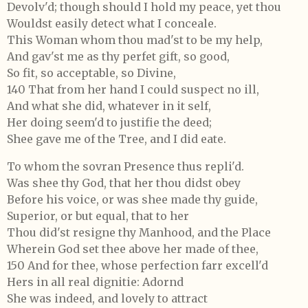
Devolv'd; though should I hold my peace, yet thou
Wouldst easily detect what I conceale.
This Woman whom thou mad'st to be my help,
And gav'st me as thy perfet gift, so good,
So fit, so acceptable, so Divine,
140 That from her hand I could suspect no ill,
And what she did, whatever in it self,
Her doing seem'd to justifie the deed;
Shee gave me of the Tree, and I did eate.
To whom the sovran Presence thus repli'd.
Was shee thy God, that her thou didst obey
Before his voice, or was shee made thy guide,
Superior, or but equal, that to her
Thou did'st resigne thy Manhood, and the Place
Wherein God set thee above her made of thee,
150 And for thee, whose perfection farr excell'd
Hers in all real dignitie: Adornd
She was indeed, and lovely to attract