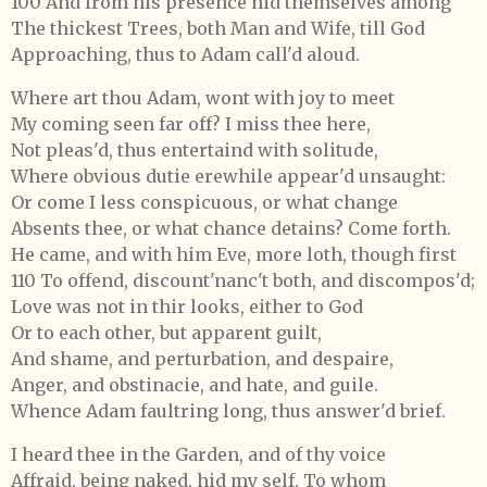
100 And from his presence hid themselves among
The thickest Trees, both Man and Wife, till God
Approaching, thus to Adam call'd aloud.
Where art thou Adam, wont with joy to meet
My coming seen far off? I miss thee here,
Not pleas'd, thus entertaind with solitude,
Where obvious dutie erewhile appear'd unsaught:
Or come I less conspicuous, or what change
Absents thee, or what chance detains? Come forth.
He came, and with him Eve, more loth, though first
110 To offend, discount'nanc't both, and discompos'd;
Love was not in thir looks, either to God
Or to each other, but apparent guilt,
And shame, and perturbation, and despaire,
Anger, and obstinacie, and hate, and guile.
Whence Adam faultring long, thus answer'd brief.
I heard thee in the Garden, and of thy voice
Affraid, being naked, hid my self. To whom