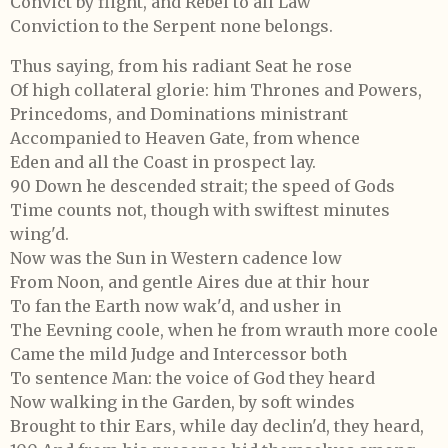
Convict by flight, and Rebel to all Law
Conviction to the Serpent none belongs.
Thus saying, from his radiant Seat he rose
Of high collateral glorie: him Thrones and Powers,
Princedoms, and Dominations ministrant
Accompanied to Heaven Gate, from whence
Eden and all the Coast in prospect lay.
90 Down he descended strait; the speed of Gods
Time counts not, though with swiftest minutes
wing'd.
Now was the Sun in Western cadence low
From Noon, and gentle Aires due at thir hour
To fan the Earth now wak'd, and usher in
The Eevning coole, when he from wrauth more coole
Came the mild Judge and Intercessor both
To sentence Man: the voice of God they heard
Now walking in the Garden, by soft windes
Brought to thir Ears, while day declin'd, they heard,