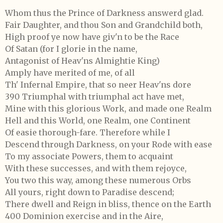
Whom thus the Prince of Darkness answerd glad.
Fair Daughter, and thou Son and Grandchild both,
High proof ye now have giv'n to be the Race
Of Satan (for I glorie in the name,
Antagonist of Heav'ns Almightie King)
Amply have merited of me, of all
Th' Infernal Empire, that so neer Heav'ns dore
390 Triumphal with triumphal act have met,
Mine with this glorious Work, and made one Realm
Hell and this World, one Realm, one Continent
Of easie thorough-fare. Therefore while I
Descend through Darkness, on your Rode with ease
To my associate Powers, them to acquaint
With these successes, and with them rejoyce,
You two this way, among these numerous Orbs
All yours, right down to Paradise descend;
There dwell and Reign in bliss, thence on the Earth
400 Dominion exercise and in the Aire,