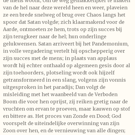
de mens woont; Om de weg gemakkelijker te maken
van de hel naar deze wereld heen en weer, plaveien
ze een brede snelweg of brug over Chaos langs het
spoor dat Satan volgde; zich klaarmakend voor de
Aarde, ontmoeten ze hem, trots op zijn succes bij
zijn terugkeer naar de hel; hun onderlinge
gelukwensen. Satan arriveert bij het Pandemonium,
in volle vergadering vertelt hij opschepperig over
zijn succes met de mens; in plaats van applaus
wordt hij echter onthaald op algemeen gesis door al
zijn toehoorders, plotseling wordt ook hijzelf
getransformeerd in een slang, volgens zijn vonnis
uitgesproken in het paradijs; Dan volgt de
misleiding met het waanbeeld van de Verboden
Boom die voor hen oprijst, zij reiken gretig naar de
vruchten om ervan te proeven, maar kauwen op stof
en bittere as. Het proces van Zonde en Dood; God
voorspelt de uiteindelijke overwinning van zijn
Zoon over hen, en de vernieuwing van alle dingen;