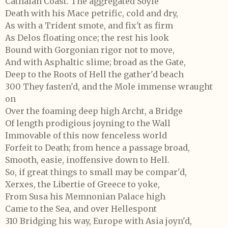
Cathaian Coast. The aggregated Soyle
Death with his Mace petrific, cold and dry,
As with a Trident smote, and fix't as firm
As Delos floating once; the rest his look
Bound with Gorgonian rigor not to move,
And with Asphaltic slime; broad as the Gate,
Deep to the Roots of Hell the gather'd beach
300 They fasten'd, and the Mole immense wraught
on
Over the foaming deep high Archt, a Bridge
Of length prodigious joyning to the Wall
Immovable of this now fenceless world
Forfeit to Death; from hence a passage broad,
Smooth, easie, inoffensive down to Hell.
So, if great things to small may be compar'd,
Xerxes, the Libertie of Greece to yoke,
From Susa his Memnonian Palace high
Came to the Sea, and over Hellespont
310 Bridging his way, Europe with Asia joyn'd,