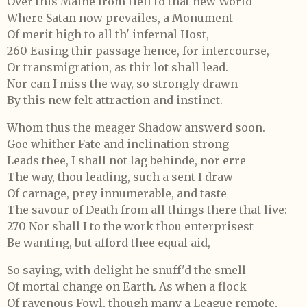
Over this Maine from Hell to that new World
Where Satan now prevailes, a Monument
Of merit high to all th' infernal Host,
260 Easing thir passage hence, for intercourse,
Or transmigration, as thir lot shall lead.
Nor can I miss the way, so strongly drawn
By this new felt attraction and instinct.
Whom thus the meager Shadow answerd soon.
Goe whither Fate and inclination strong
Leads thee, I shall not lag behinde, nor erre
The way, thou leading, such a sent I draw
Of carnage, prey innumerable, and taste
The savour of Death from all things there that live:
270 Nor shall I to the work thou enterprisest
Be wanting, but afford thee equal aid,
So saying, with delight he snuff'd the smell
Of mortal change on Earth. As when a flock
Of ravenous Fowl, though many a League remote,