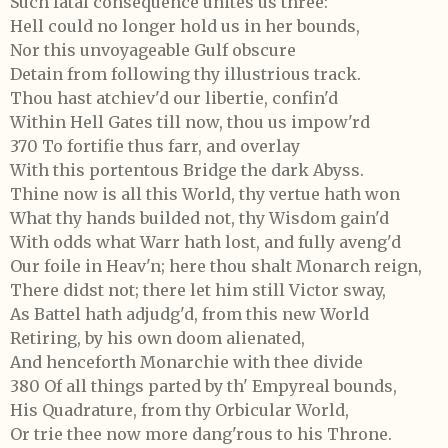
Such fatal consequence unites us three:
Hell could no longer hold us in her bounds,
Nor this unvoyageable Gulf obscure
Detain from following thy illustrious track.
Thou hast atchiev'd our libertie, confin'd
Within Hell Gates till now, thou us impow'rd
370 To fortifie thus farr, and overlay
With this portentous Bridge the dark Abyss.
Thine now is all this World, thy vertue hath won
What thy hands builded not, thy Wisdom gain'd
With odds what Warr hath lost, and fully aveng'd
Our foile in Heav'n; here thou shalt Monarch reign,
There didst not; there let him still Victor sway,
As Battel hath adjudg'd, from this new World
Retiring, by his own doom alienated,
And henceforth Monarchie with thee divide
380 Of all things parted by th' Empyreal bounds,
His Quadrature, from thy Orbicular World,
Or trie thee now more dang'rous to his Throne.