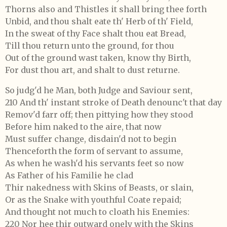
Thorns also and Thistles it shall bring thee forth
Unbid, and thou shalt eate th' Herb of th' Field,
In the sweat of thy Face shalt thou eat Bread,
Till thou return unto the ground, for thou
Out of the ground wast taken, know thy Birth,
For dust thou art, and shalt to dust returne.
So judg'd he Man, both Judge and Saviour sent,
210 And th' instant stroke of Death denounc't that day
Remov'd farr off; then pittying how they stood
Before him naked to the aire, that now
Must suffer change, disdain'd not to begin
Thenceforth the form of servant to assume,
As when he wash'd his servants feet so now
As Father of his Familie he clad
Thir nakedness with Skins of Beasts, or slain,
Or as the Snake with youthful Coate repaid;
And thought not much to cloath his Enemies:
220 Nor hee thir outward onely with the Skins