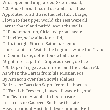
Wide open and unguarded, Satan pass'd,
420 And all about found desolate; for those
Appointed to sit there, had left thir charge,
Flown to the upper World; the rest were all
Farr to the inland retir'd, about the walls
Of Pandæmonium, Citie and proud seate
Of Lucifer, so by allusion calld,
Of that bright Starr to Satan paragond.
There kept thir Watch the Legions, while the Grand
In Council sate, sollicitous what chance
Might intercept thir Emperour sent, so hee
430 Departing gave command, and they observ'd.
As when the Tartar from his Russian Foe
By Astracan over the Snowie Plaines
Retires, or Bactrian Sophi from the hornes
Of Turkish Crescent, leaves all waste beyond
The Realm of Aladule, in his retreate
To Tauris or Casbeen. So these the late
Heav'n-banisht Host, left desert utmost Hell