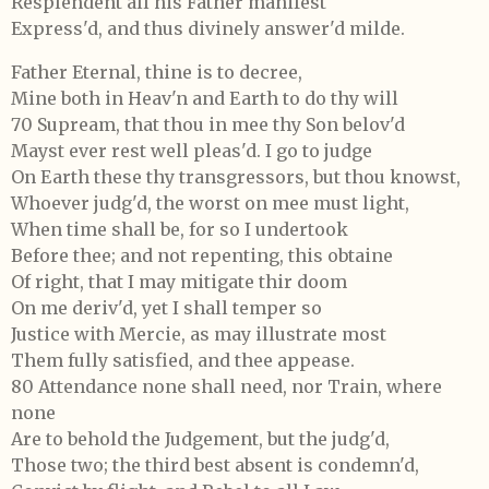
Resplendent all his Father manifest
Express'd, and thus divinely answer'd milde.
Father Eternal, thine is to decree,
Mine both in Heav'n and Earth to do thy will
70 Supream, that thou in mee thy Son belov'd
Mayst ever rest well pleas'd. I go to judge
On Earth these thy transgressors, but thou knowst,
Whoever judg'd, the worst on mee must light,
When time shall be, for so I undertook
Before thee; and not repenting, this obtaine
Of right, that I may mitigate thir doom
On me deriv'd, yet I shall temper so
Justice with Mercie, as may illustrate most
Them fully satisfied, and thee appease.
80 Attendance none shall need, nor Train, where
none
Are to behold the Judgement, but the judg'd,
Those two; the third best absent is condemn'd,