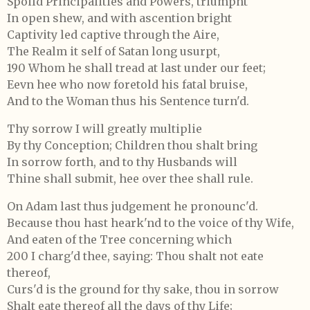
Spoild Principalities and Powers, triumpht
In open shew, and with ascention bright
Captivity led captive through the Aire,
The Realm it self of Satan long usurpt,
190 Whom he shall tread at last under our feet;
Eevn hee who now foretold his fatal bruise,
And to the Woman thus his Sentence turn'd.
Thy sorrow I will greatly multiplie
By thy Conception; Children thou shalt bring
In sorrow forth, and to thy Husbands will
Thine shall submit, hee over thee shall rule.
On Adam last thus judgement he pronounc'd.
Because thou hast heark'nd to the voice of thy Wife,
And eaten of the Tree concerning which
200 I charg'd thee, saying: Thou shalt not eate
thereof,
Curs'd is the ground for thy sake, thou in sorrow
Shalt eate thereof all the days of thy Life;