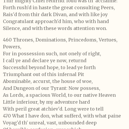
Thir mighty Chief returnd: loud was th' acclaime:
Forth rush'd in haste the great consulting Peers,
Rais'd from thir dark Divan, and with like joy
Congratulant approach'd him, who with hand
Silence, and with these words attention won.
460 Thrones, Dominations, Princedoms, Vertues,
Powers,
For in possession such, not onely of right,
I call ye and declare ye now, returnd
Successful beyond hope, to lead ye forth
Triumphant out of this infernal Pit
Abominable, accurst, the house of woe,
And Dungeon of our Tyrant: Now possess,
As Lords, a spacious World, to our native Heaven
Little inferiour, by my adventure hard
With peril great atchiev'd. Long were to tell
470 What I have don, what sufferd, with what paine
Voyag'd th' unreal, vast, unbounded deep