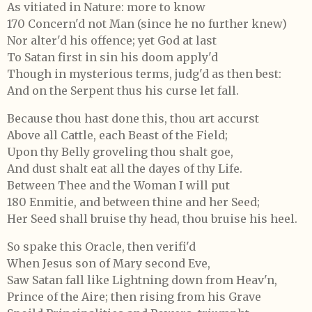
As vitiated in Nature: more to know
170 Concern'd not Man (since he no further knew)
Nor alter'd his offence; yet God at last
To Satan first in sin his doom apply'd
Though in mysterious terms, judg'd as then best:
And on the Serpent thus his curse let fall.
Because thou hast done this, thou art accurst
Above all Cattle, each Beast of the Field;
Upon thy Belly groveling thou shalt goe,
And dust shalt eat all the dayes of thy Life.
Between Thee and the Woman I will put
180 Enmitie, and between thine and her Seed;
Her Seed shall bruise thy head, thou bruise his heel.
So spake this Oracle, then verifi'd
When Jesus son of Mary second Eve,
Saw Satan fall like Lightning down from Heav'n,
Prince of the Aire; then rising from his Grave